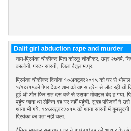
Dalit girl abduction rape and murder
नाम-प्रियंका चौकीकर पिता कोरकू चौकीकर, उम्र २७वर्ष, निव
कालोनी, पस्ट- सारनी, जिला बैतूल म.प्र.
प्रियंका चौकीकर दिनांक १०अक्टूबर२०१५ को घर से भोपाल 
१/१०/१५को पेपर देकर शाम को वापस ट्रेन से लौट रही थी.
हुई थी और फिर रात दस बजे से उसका मोबाइल बंद ह गया. प्
पहुंच जाना था लेकिन वह घर नहीं पहुंची. सुबह परिजनों ने उसे 
थाना भी गये. १४अक्टूबर२०१५ को थाना सारनी में गुमसुदगी
प्रियंका का पता नहीं चला.
दैनिक भास्कर समाचार पत्र ने १७/११/१५ को शाहपुर के जंगल