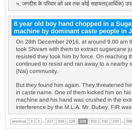
५. जगदीश के परिवार को अब तक कोई सहायता(आर्थिक) उपलब्ध
8 year old boy hand chopped in a Suga
machine by dominant caste people in 
On 28th December 2016, at around 9.00 am th
took Shivam with them to extract sugarcane j
resisted they took him by force. On reaching th
continued to resist and ran away to a nearby 
(Nai) community.
But they found him again. They threatened h
in caste name. One of them kicked him on his 
machine and his hand was crushed in the extrac
interference by the M.L.A. Mr. Dubey, FIR was 
previous
1
2
...
227
228
229
230
231
232
233
...
28