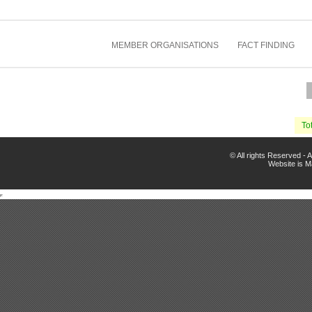
MEMBER ORGANISATIONS
FACT FINDING
Tot
© All rights Reserved -
Website is 